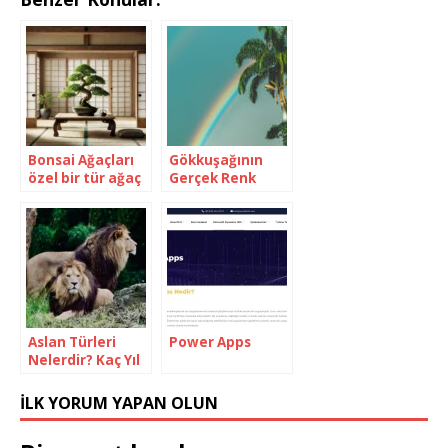
Bonsai Ağaçları
Gökkuşağının
özel bir tür ağaç
Gerçek Renk
mı?
Sayısı Kaçtır?
Aslan Türleri
Power Apps
Nelerdir? Kaç Yıl
Yaşar? Ne Yer?
İLK YORUM YAPAN OLUN