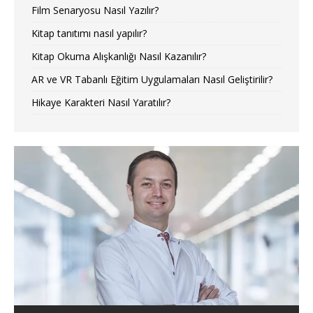
Film Senaryosu Nasıl Yazılır?
Kitap tanıtımı nasıl yapılır?
Kitap Okuma Alışkanlığı Nasıl Kazanılır?
AR ve VR Tabanlı Eğitim Uygulamaları Nasıl Geliştirilir?
Hikaye Karakteri Nasıl Yaratılır?
Ajandaya Ne Yazılır?
Bilardo Topu Neyden Yapılır?
Masal ile Hikaye Arasındaki
Farklar Nelerdir?