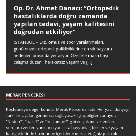
Ajanda, hayatımızı düzenlemek ve önemli işleri
Bilardo, sessiz salonların derinliklerinde, odaklanarak
Op. Dr. Ahmet Danacı: “Ortopedik
hatırlamak için vazgeçilmez bir araçtır. İşte, ajandaya
oynanan, sabır ve hesap işidir. Ancak bilardonun gizli
Masallar ve hikayeler, insanlık tarihinin derinliklerinden
hastalıklarda doğru zamanda
yazılması gerekenler ve pratik ipuçları! Ajanda Ne İçin
kahramanı nedir biliyor musunuz? O pürüzsüz,
beri kültürler arasında iletilen ve değer verilen anlatı
Tutulur? Ajanda, yaşamımızdaki önemli
mükemmel yuvarlaklıkta, her vuruşta sesini
[…]
yapılan tedavi, yaşam kalitesini
formlarıdır. Her ikisi de yaşamı, insan ilişkilerini ve evreni
duyduğumuz
[…]
anlama ve
[…]
doğrudan etkiliyor”
İSTANBUL – Diz, omuz ve spor yaralanmaları,
günümüzde ortopedi polikliniklerine en sık başvuru
nedenleri arasında yer alıyor. Özellikle masa başı
çalışma düzeni, hareketsiz yaşam ve
[…]
MERAK PENCERESİ
Keşfetmeye değer konular Merak Penceresi'nde! Her yazı, dünyayı
farklı bir açıdan görmenizi sağlayacak ilginç bilgiler sunuyor.
“Neden?”, “nasıl?” ve “ne zaman?” gibi en çok merak edilen
sorulara verilen yanıtların yanı sıra hayvanlar, bitkiler ve yaşam
kategorilerinde hazırlanan içeriklerle merak ettiğiniz pek çok